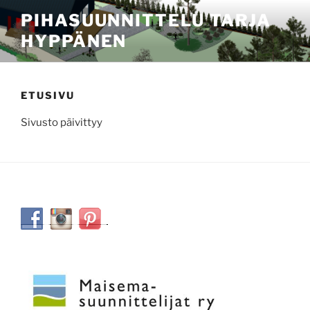
Siirry
PIHASUUNNITTELU TARJA
sisältöön
HYPPÄNEN
ETUSIVU
Sivusto päivittyy